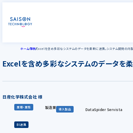
ホーム
事例
Excelを含め多彩なシステムのデータを柔軟に連携。システム開発の内
Excelを含め多彩なシステムのデータ
日産化学株式会社 様
製造業
業種・業態
DataSpider Servista
導入製品
BI連携