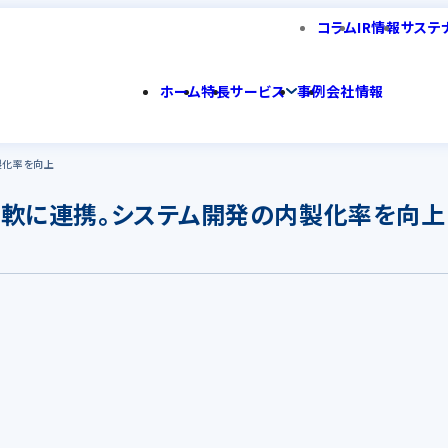
コラム
IR情報
サステ
ホーム
特長
サービス
事例
会社情報
製化率を向上
を柔軟に連携。システム開発の内製化率を向上