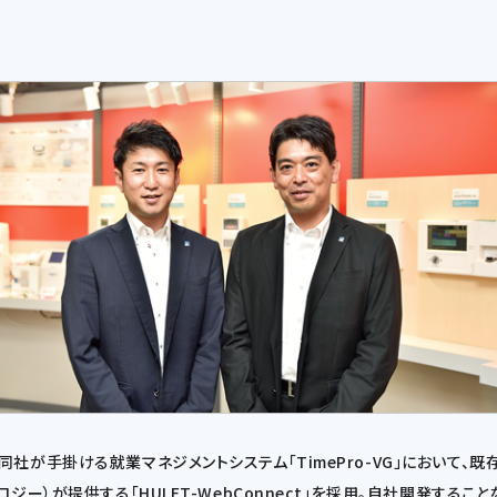
社が手掛ける就業マネジメントシステム「TimePro-VG」において、
ジー）が提供する「HULFT-WebConnect」を採用。自社開発する