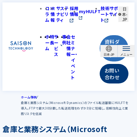
コ
IR
サステ
採用
技術サポ
日
myHULFT
ラ
情
ナビリ
情報
ートサイ
本-
ム
報
ティ
ト
JP
ホ
特
サ
事
会
セ
資料ダ
ー
長
ー
例
社
ミ
ウンロ
ム
ビ
情
ナ
ス
報
ー・
ード
日本-JP
イ
ベ
お問い
ン
合わせ
ト
ホーム
事例
倉庫と業務システム（Microsoft Dynamics）のファイル転送基盤にHULFTを
導入。FTPで最大30分要した転送処理をわずか3分に短縮し、信頼性向上と業
務リスクを低減
倉庫と業務システム（Microsoft