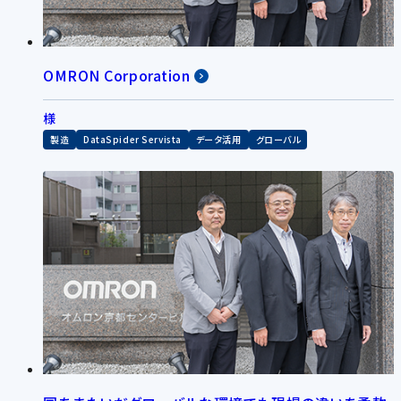
OMRON Corporation
様
製造
DataSpider Servista
データ活用
グローバル