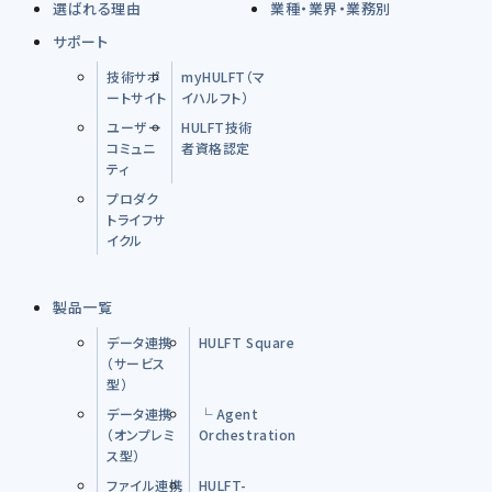
選ばれる理由
業種・業界・業務別
サポート
技術サポ
myHULFT（マ
ートサイト
イハルフト）
ユーザー
HULFT技術
コミュニ
者資格認定
ティ
プロダク
トライフサ
イクル
製品一覧
データ連携
HULFT Square
（サービス
型）
データ連携
└ Agent
（オンプレミ
Orchestration
ス型）
ファイル連携
HULFT-