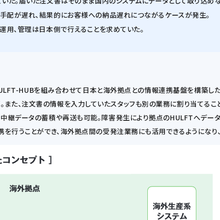
ていた。届いた注文書はそのまま国内のシステムにデータとして取り込めな
の手配が遅れ、結果的にお客様への納品遅れにつながるケースが発生。
の運用、管理は日本側で行えることを求めていた。
HULFT-HUBを組み合わせて日本と海外拠点との情報連携基盤を構築
また、注文書の情報を入力していたスタッフも別の業務に割り当てることが
中継データの蓄積や再送も可能。障害発生により拠点のHULFTへデータが
連携を行うことができ、海外拠点間の受発注業務にも活用できるようになり