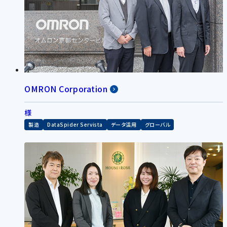
OMRON Corporation
様
製造
DataSpider Servista
データ活用
グローバル