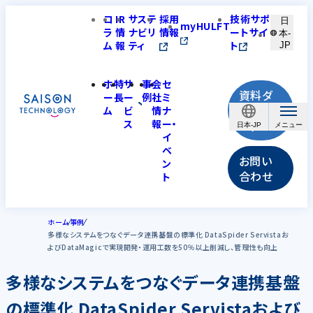
コ
IR
サステ
採用
技術サポ
日
myHULFT
ラ
情
ナビリ
情報
ートサイ
本-
ム
報
ティ
ト
JP
ホ
特
サ
事
会
セ
資料ダ
ー
長
ー
例
社
ミ
ウンロ
ム
ビ
情
ナ
ス
報
ー・
ード
日本-JP
イ
ベ
お問い
ン
合わせ
ト
ホーム
事例
多様なシステムをつなぐデータ連携基盤の標準化 DataSpider Servistaお
よびDataMagicで実現開発・運用工数を50％以上削減し、管理性も向上
多様なシステムをつなぐデータ連携基盤
の標準化 DataSpider Servistaおよび