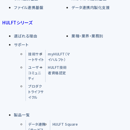
ファイル連携基盤
データ連携内製化支援
HULFTシリーズ
選ばれる理由
業種・業界・業務別
サポート
技術サポ
myHULFT（マ
ートサイト
イハルフト）
ユーザー
HULFT技術
コミュニ
者資格認定
ティ
プロダク
トライフサ
イクル
製品一覧
データ連携
HULFT Square
（サービス