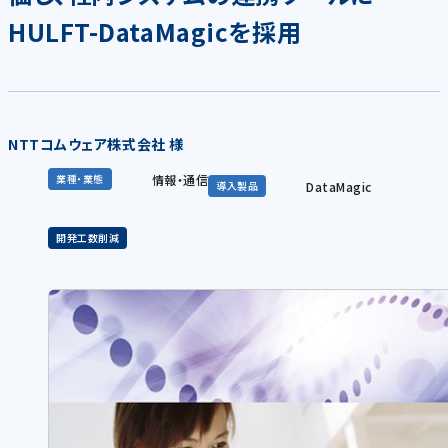
HULFT-DataMagicを採用
NTTコムウェア株式会社 様
情報・通信
業種・業態
DataMagic
導入製品
開発工数削減