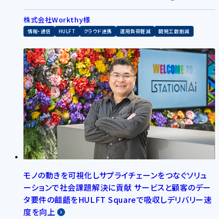
株式会社Workthy様
情報・通信
HULFT
クラウド連携
運用負荷軽減
開発工数削減
モノの動きを可視化しサプライチェーンをつなぐソリュ
ーションで社会課題解決に貢献 サービスと顧客のデー
タ要件の齟齬をHULFT Squareで吸収しデリバリー速
度を向上