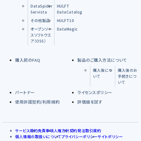
DataSpider
HULFT
Servista
DataCatalog
その他製品
HULFT10
オープンソー
DataMagic
スソフトウエ
ア（OSS）
購入前のFAQ
製品のご購入方法について
購入後につ
購入後のお
いて
手続きにつ
いて
パートナー
ライセンスポリシー
使用許諾契約/利用規約
評価版を試す
サービス規約
免責事項
人権方針
契約発注取引規約
個人情報の取扱いについて
プライバシーポリシー
サイトポリシー