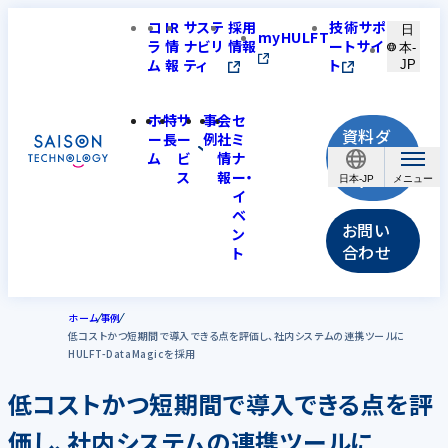
コ
IR
サステ
採用
技術サポ
日
myHULFT
ラ
情
ナビリ
情報
ートサイ
本-
ム
報
ティ
ト
JP
ホ
特
サ
事
会
セ
資料ダ
ー
長
ー
例
社
ミ
ウンロ
ム
ビ
情
ナ
ス
報
ー・
ード
日本-JP
イ
ベ
お問い
ン
合わせ
ト
ホーム
事例
低コストかつ短期間で導入できる点を評価し、社内システムの連携ツールに
HULFT-DataMagicを採用
低コストかつ短期間で導入できる点を評
価し、社内システムの連携ツールに