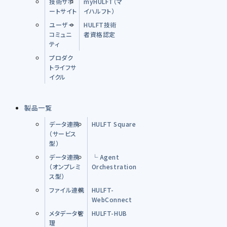
技術サポ
myHULFT（マ
ートサイト
イハルフト）
ユーザー
HULFT技術
コミュニ
者資格認定
ティ
プロダク
トライフサ
イクル
製品一覧
データ連携
HULFT Square
（サービス
型）
データ連携
└ Agent
（オンプレミ
Orchestration
ス型）
ファイル連携
HULFT-
WebConnect
メタデータ管
HULFT-HUB
理