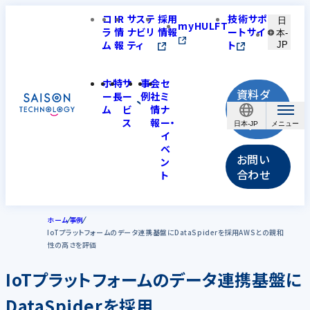
コ
IR
サステ
採用
技術サポ
日
myHULFT
ラ
情
ナビリ
情報
ートサイ
本-
ム
報
ティ
ト
JP
ホ
特
サ
事
会
セ
資料ダ
ー
長
ー
例
社
ミ
ウンロ
ム
ビ
情
ナ
ス
報
ー・
ード
日本-JP
イ
ベ
お問い
ン
合わせ
ト
ホーム
事例
IoTプラットフォームのデータ連携基盤にDataSpiderを採用AWSとの親和
性の高さを評価
IoTプラットフォームのデータ連携基盤に
DataSpiderを採用