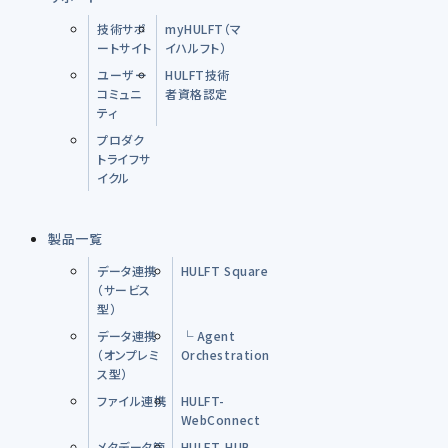
技術サポ
myHULFT（マ
ートサイト
イハルフト）
ユーザー
HULFT技術
コミュニ
者資格認定
ティ
プロダク
トライフサ
イクル
製品一覧
データ連携
HULFT Square
（サービス
型）
データ連携
└ Agent
（オンプレミ
Orchestration
ス型）
ファイル連携
HULFT-
WebConnect
メタデータ管
HULFT-HUB