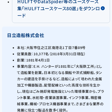
HULFTやDataSpider等のユースケース
集「HULFTユースケース80選」をダウンロ
ード
日立造船株式会社
本社：大阪市住之江区南港北1丁目7番89号
従業員数：10,377名（2018年3月31日現在）
創業：1881年4月1日
事業内容：E.H. ハンターが1881年に「大阪鉄工所」とし
て造船業を創業。日本初となる鋼船や洋式捕鯨船、タン
カーの建造を手掛けるなど、造船によって培われた金属
加工や機器製造、配管配線といった高度な技術を生か
し、現在はごみ焼却発電施設といった環境事業から、プラ
ント事業、水処理・産業装置事業、インフラ事業、精密機
械事業、機械・プロセス機器事業まで、さまざまな業界の
発展に役立つ製品を数多く提供。