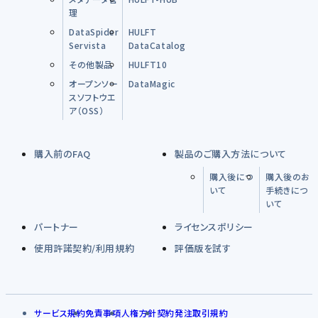
理
DataSpider
HULFT
Servista
DataCatalog
その他製品
HULFT10
オープンソー
DataMagic
スソフトウエ
ア（OSS）
購入前のFAQ
製品のご購入方法について
購入後につ
購入後のお
いて
手続きにつ
いて
パートナー
ライセンスポリシー
使用許諾契約/利用規約
評価版を試す
サービス規約
免責事項
人権方針
契約発注取引規約