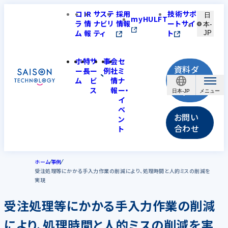
コ
IR
サステ
採用
技術サポ
日
myHULFT
ラ
情
ナビリ
情報
ートサイ
本-
ム
報
ティ
ト
JP
ホ
特
サ
事
会
セ
資料ダ
ー
長
ー
例
社
ミ
ウンロ
ム
ビ
情
ナ
ス
報
ー・
ード
日本-JP
イ
ベ
お問い
ン
合わせ
ト
ホーム
事例
受注処理等にかかる手入力作業の削減により、処理時間と人的ミスの削減を
実現
受注処理等にかかる手入力作業の削減
により、処理時間と人的ミスの削減を実