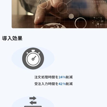
導入効果
注文処理時間を
24%
削減
受注入力時間を
42%
削減