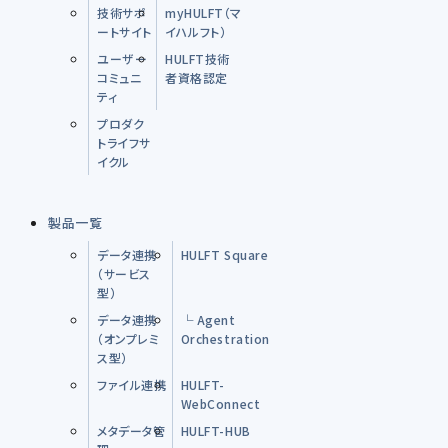
技術サポ
myHULFT（マ
ートサイト
イハルフト）
ユーザー
HULFT技術
コミュニ
者資格認定
ティ
プロダク
トライフサ
イクル
製品一覧
データ連携
HULFT Square
（サービス
型）
データ連携
└ Agent
（オンプレミ
Orchestration
ス型）
ファイル連携
HULFT-
WebConnect
メタデータ管
HULFT-HUB