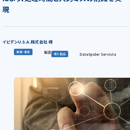
現
イビデンU.S.A.株式会社 様
製造
業種・業態
DataSpider Servista
導入製品