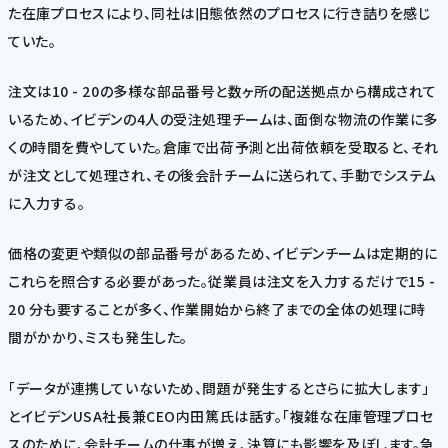
た在庫プロセスにより、同社は旧態依然のプロセスに行き詰りを感じ
ていた。
注文は10 - 20の多様な部品番号と数ヶ所の配送拠点から構成されて
いるため、イビデンの4人の受注処理チームは、面倒な物流の作業に多
くの時間を費やしていた。倉庫で出荷予測と出荷依頼を受取ると、それ
が注文として処理され、その後会計チームに送られて、手動でシステム
に入力する。
価格の変更や類似の部品番号があるため、イビデンチームは定期的に
これらを照合する必要があった。従業員は注文を入力するだけで15 -
20 分も要することが多く、作業開始から終了までの全体の処理に時
間がかかり、ミスも発生した。
「データが連携していないため、問題が発生するとさらに拡大します」
とイビデンUSA社長兼CEO内田篤氏は話す。「複雑な在庫管理プロセ
スのために、会計チームの仕事が増え、決算にも影響を及ぼします。急