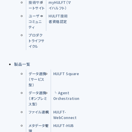
技術サポ
myHULFT（マ
ートサイト
イハルフト）
ユーザー
HULFT技術
コミュニ
者資格認定
ティ
プロダク
トライフサ
イクル
製品一覧
データ連携
HULFT Square
（サービス
型）
データ連携
└ Agent
（オンプレミ
Orchestration
ス型）
ファイル連携
HULFT-
WebConnect
メタデータ管
HULFT-HUB
理