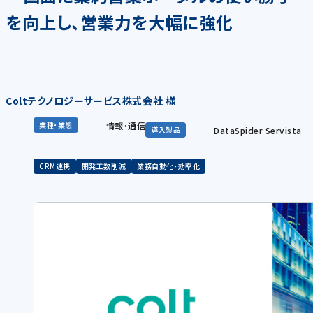
を向上し、営業力を大幅に強化
Coltテクノロジーサービス株式会社 様
情報・通信
業種・業態
DataSpider Servista
導入製品
CRM連携
開発工数削減
業務自動化・効率化