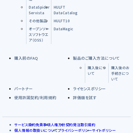
DataSpider
HULFT
Servista
DataCatalog
その他製品
HULFT10
オープンソー
DataMagic
スソフトウエ
ア（OSS）
購入前のFAQ
製品のご購入方法について
購入後につ
購入後のお
いて
手続きにつ
いて
パートナー
ライセンスポリシー
使用許諾契約/利用規約
評価版を試す
サービス規約
免責事項
人権方針
契約発注取引規約
個人情報の取扱いについて
プライバシーポリシー
サイトポリシー