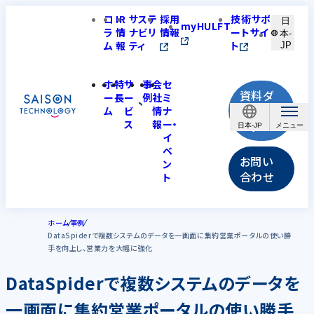
コ
IR
サステ
採用
技術サポ
日
myHULFT
ラ
情
ナビリ
情報
ートサイ
本-
ム
報
ティ
ト
JP
ホ
特
サ
事
会
セ
資料ダ
ー
長
ー
例
社
ミ
ウンロ
ム
ビ
情
ナ
ス
報
ー・
ード
日本-JP
イ
ベ
お問い
ン
合わせ
ト
ホーム
事例
DataSpiderで複数システムのデータを一画面に集約営業ポータルの使い勝
手を向上し、営業力を大幅に強化
DataSpiderで複数システムのデータを
一画面に集約営業ポータルの使い勝手