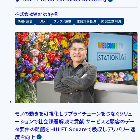
株式会社Workthy様
情報・通信
HULFT
クラウド連携
運用負荷軽減
開発工数削減
モノの動きを可視化しサプライチェーンをつなぐソリュ
ーションで社会課題解決に貢献 サービスと顧客のデー
タ要件の齟齬をHULFT Squareで吸収しデリバリー速
度を向上