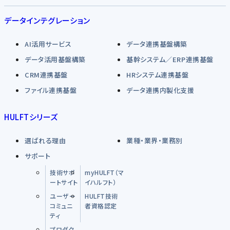
データインテグレーション
AI活用サービス
データ連携基盤構築
データ活用基盤構築
基幹システム／ERP連携基盤
CRM連携基盤
HRシステム連携基盤
ファイル連携基盤
データ連携内製化支援
HULFTシリーズ
選ばれる理由
業種・業界・業務別
サポート
技術サポ
myHULFT（マ
ートサイト
イハルフト）
ユーザー
HULFT技術
コミュニ
者資格認定
ティ
プロダク