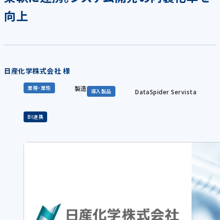
向上
日産化学株式会社 様
製造
業種・業態
DataSpider Servista
導入製品
BI連携