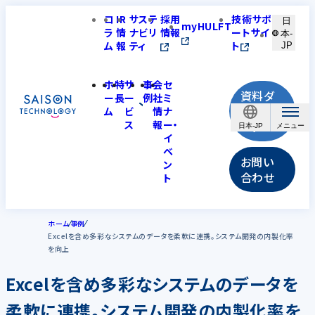
コ
IR
サステ
採用
技術サポ
日
myHULFT
ラ
情
ナビリ
情報
ートサイ
本-
ム
報
ティ
ト
JP
ホ
特
サ
事
会
セ
資料ダ
ー
長
ー
例
社
ミ
ウンロ
ム
ビ
情
ナ
ス
報
ー・
ード
日本-JP
イ
ベ
お問い
ン
合わせ
ト
ホーム
事例
Excelを含め多彩なシステムのデータを柔軟に連携。システム開発の内製化率
を向上
Excelを含め多彩なシステムのデータを
柔軟に連携。システム開発の内製化率を