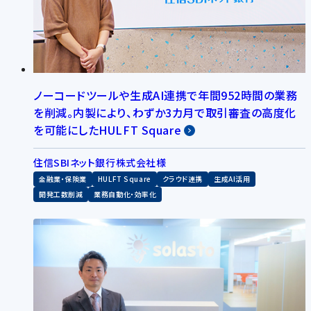
ノーコードツールや生成AI連携で年間952時間の業務
を削減。内製により、わずか3カ月で取引審査の高度化
を可能にしたHULFT Square
住信SBIネット銀行株式会社様
金融業・保険業
HULFT Square
クラウド連携
生成AI活用
開発工数削減
業務自動化・効率化