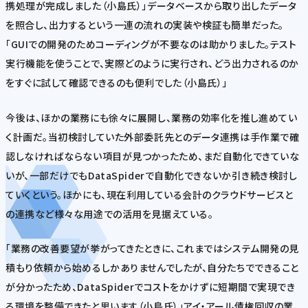
携処理が完成しました（小島氏）」データベースから取り出したデータ
を照合し、出力するという一連の流れの実装や検証も簡単だった。
「GUIでの開発のためコーディングが不要なのは助かりました。テスト
実行機能を使うことで、実際どのように実行され、どう出力されるのか
をすぐに試して確認できるのも便利でした（小島氏）」
今後は、ほかの業務にも徐々に展開し、業務の効率化を推し進めてい
く計画だ。当初検討していた外部委託先とのデータ連携は手作業で確
認しなければならない項目が見つかったため、まだ自動化できていな
いが、一部だけでもDataSpiderで自動化できないか引き続き検討し
ていくという。ほかにも、現在利用している会計のクラウドサービスと
の連携など様々な用途での活用を見据えている。
「業務の改善要望が挙がってきたときに、これまではシステム開発の見
積もり依頼から始めるしかありませんでしたが、自分たちでできること
が分かったため、DataSpiderでコストをかけずに短期間で実現でき
る環境を整備できたと思います（小島氏）」アイ・アール債権回収の業