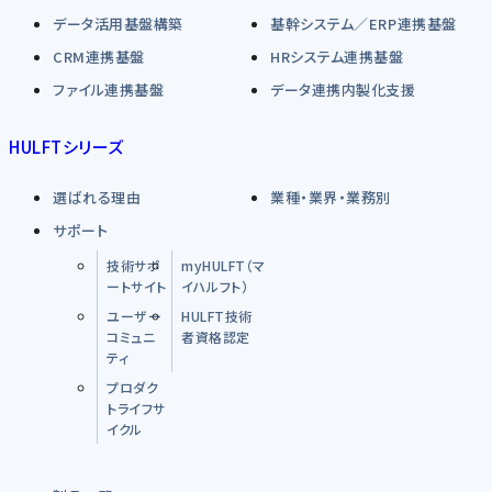
データ活用基盤構築
基幹システム／ERP連携基盤
CRM連携基盤
HRシステム連携基盤
ファイル連携基盤
データ連携内製化支援
HULFTシリーズ
選ばれる理由
業種・業界・業務別
サポート
技術サポ
myHULFT（マ
ートサイト
イハルフト）
ユーザー
HULFT技術
コミュニ
者資格認定
ティ
プロダク
トライフサ
イクル