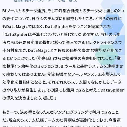
BIツールとのデータ連携、そして外部委託先とのデータ受け渡しの2つ
の要件について、日立システムズに相談をしたところ、どちらの要件に
もDataMagicではなく、DataSpiderを使うことを提案された。
「DataSpiderは予算と合わないと感じていたのですが、当社の活用
法ならば必要最小限の機能に絞って導入できるセレクトライセンスで
十分対応でき、DataMagicと同程度の価格で豊富な機能が利用でき
るということでした（小島氏）」さらに拡張性の高さも魅力だった。「業
務標準化・効率化のミッションは、BIツールと基幹システムを連携させ
て終わりではありません。今後も様々なツールやシステムを導入して
効率化を目指すとなると、それぞれのシステム間でなにかしらデータ
のやり取りが発生します。その際にも活用できると考えてDataSpider
の導入を決めました（小島氏）」
もう一つ、決め手となったのがノンプログラミングで利用できること
だ。現在のシステム統括チームの社員構成が高齢化しており、今後運