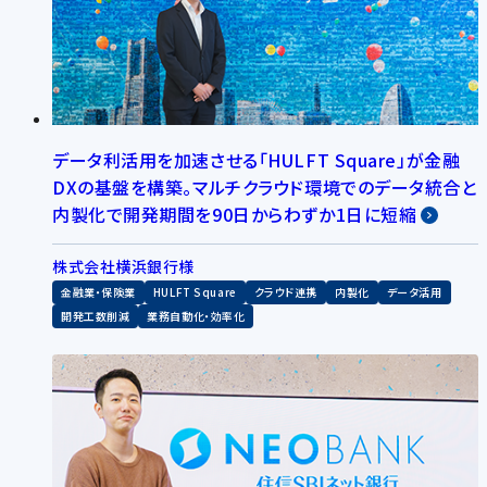
データ利活用を加速させる「HULFT Square」が金融
DXの基盤を構築。マルチクラウド環境でのデータ統合と
内製化で開発期間を90日からわずか1日に短縮
株式会社横浜銀行様
金融業・保険業
HULFT Square
クラウド連携
内製化
データ活用
開発工数削減
業務自動化・効率化