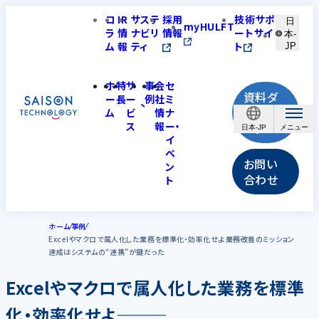
コ
IR
サステ
採用
技術サポ
日
myHULFT
ラ
情
ナビリ
情報
ートサイ
本-
ム
報
ティ
ト
JP
ホ
特
サ
事
会
セ
資料ダ
ー
長
ー
例
社
ミ
ウンロ
ム
ビ
情
ナ
ス
報
ー・
ード
日本-JP
イ
ベ
お問い
ン
合わせ
ト
ホーム
事例
Excelやマクロで属人化した業務を標準化・効率化せよ―――業務改善のミッション
達成はシステムの“連携”が鍵だった
Excelやマクロで属人化した業務を標準
化・効率化せよ―――