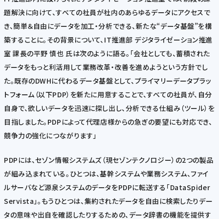
題解決に向けて、すべての社員が社内のあらゆるデータにアクセスで
き、簡単＆自由にデータを加工・分析できる、新たな“データ基盤”を構
築することに。その背景について、IT推進部 デジタライゼーション推進
室 課長の平野 慎也 氏は次のように語る。「会社としても、蓄積された
データをもっと利活用して業務改革・改善を進めようという方針でし
た。既存のDWHに代わるデータ基盤として、プライマリーデータプラッ
トフォーム（以下PDP）を新たに用意することで、すべての社員が、自分
自身で、欲しいデータを迅速に探し出し、分析できる仕組み（ツール）を
目指しました。PDPによって代理店様からの急ぎの要望にも対応でき、
競争力の強化につながります」
PDPには、セゾン情報システムズ（現セゾンテクノロジー）の2つの製品
が組み込まれている。ひとつは、基幹システムや業務システム、ファイ
ルサーバなど源泉システムのデータをPDPに転送する「DataSpider
Servista」。もうひとつは、集約されたデータを自由に検索したりデー
タの意味や出自を確認したりするための、データ辞書の機能を提供す