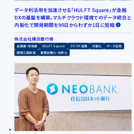
データ利活用を加速させる「HULFT Square」が金融
DXの基盤を構築。マルチクラウド環境でのデータ統合と
内製化で開発期間を90日からわずか1日に短縮
株式会社横浜銀行様
金融業・保険業
HULFT Square
クラウド連携
内製化
データ活用
開発工数削減
業務自動化・効率化