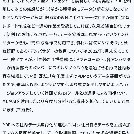
彰する“ボトムアップ型プロジェクト”も展開している。実際にPDPを利
用してみての感想だが、以前から積極的にデータ分析をおこなってい
たアンバサダーからは「既存のDWHに比べてデータ抽出が簡単。定型
レポート作成など一連の作業を登録しておけば、次月以降自動化でき
て便利」と評価する声が。一方、データ分析はこれから…というアンバ
サダーからも、「簡単な操作で利用でき、慣れれば使いやすそう」と概
ね好評である。アンバサダーの教育については2022年3月末をもって
一旦終了するが、引き続きIT推進部によるフォローの下、各アンバサダ
ーが所属部門のメンバーにスキルやノウハウを浸透させる形で社内教
育を継続していく計画だ。「今年度まずはPDPというデータ基盤ができ
たので、来年度以降、より使いやすく、より成果を出しやすいように、バ
ージョンアップしていく計画です。BIツールとの連携による可視化や、
MLやAIを活用したより高度な分析など、機能を拡充していきたいと思
います（平野氏）」
PDPへの社内データ集約化が進むにつれ、社員自らデータを抽出＆加
工できる範囲が拡大し、データ取得時間についても大幅な短縮を果た