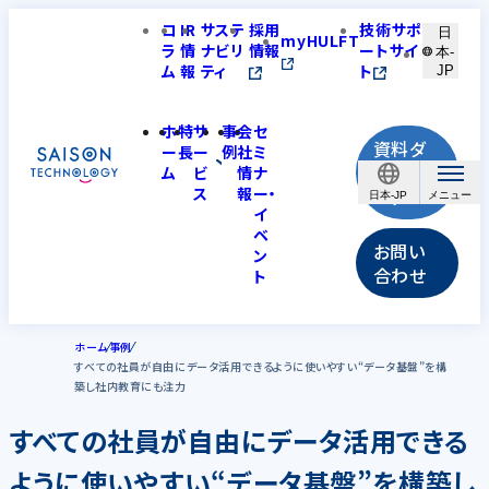
コ
IR
サステ
採用
技術サポ
日
myHULFT
ラ
情
ナビリ
情報
ートサイ
本-
ム
報
ティ
ト
JP
ホ
特
サ
事
会
セ
資料ダ
ー
長
ー
例
社
ミ
ウンロ
ム
ビ
情
ナ
ス
報
ー・
ード
日本-JP
イ
ベ
お問い
ン
合わせ
ト
ホーム
事例
すべての社員が自由にデータ活用できるように使いやすい“データ基盤”を構
築し社内教育にも注力
すべての社員が自由にデータ活用できる
ように使いやすい“データ基盤”を構築し