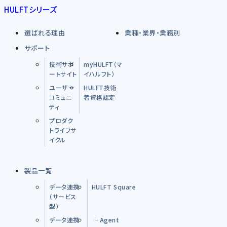
HULFTシリーズ
選ばれる理由
業種・業界・業務別
サポート
技術サポ
myHULFT（マ
ートサイト
イハルフト）
ユーザー
HULFT技術
コミュニ
者資格認定
ティ
プロダク
トライフサ
イクル
製品一覧
データ連携
HULFT Square
（サービス
型）
データ連携
└ Agent