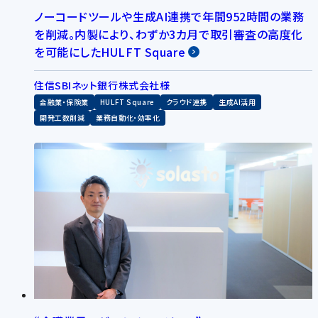
ノーコードツールや生成AI連携で年間952時間の業務
を削減。内製により、わずか3カ月で取引審査の高度化
を可能にしたHULFT Square
住信SBIネット銀行株式会社様
金融業・保険業
HULFT Square
クラウド連携
生成AI活用
開発工数削減
業務自動化・効率化