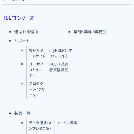
HULFTシリーズ
選ばれる理由
業種・業界・業務別
サポート
技術サポ
myHULFT（マ
ートサイト
イハルフト）
ユーザー
HULFT技術
コミュニ
者資格認定
ティ
プロダク
トライフサ
イクル
製品一覧
データ連携（オ
ファイル連携
ンプレミス型）