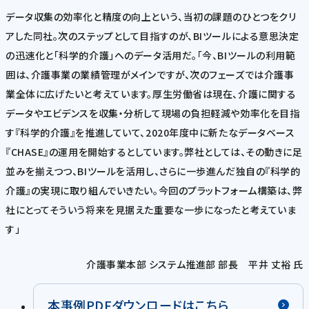
データ収集の効率化と精度の向上という、当初の課題のひとつをクリ
アした同社。次のステップとして目指すのが、BIツールによる意思決定
の迅速化と「科学的介護」へのデータ活用だ。「今、BIツールの利用範
囲は、介護事業の業績管理がメインですが、次のフェーズでは介護事
業全体に広げたいと考えています。厚生労働省は現在、介護に関する
データやエビデンスを収集・分析して現場の負担軽減や効率化を目指
す『科学的介護』を推進していて、2020年度中に新たなデータベース
『CHASE』の運用を開始するとしています。弊社としては、その動きに足
並みを揃えつつ、BIツールを活用し、さらに一歩進んだ独自の『科学的
介護』の実現に取り組んでいきたい。今回のプラットフォーム構築は、弊
社にとってそういう将来を見据えた重要な一歩になったと考えていま
す」
介護事業本部 システム推進部 部長 平井 丈裕 氏
本事例PDFダウンロードはこちら