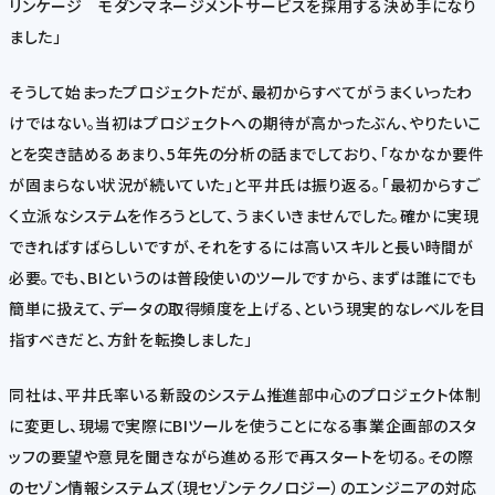
リンケージ モダンマネージメントサービスを採用する決め手になり
ました」
そうして始まったプロジェクトだが、最初からすべてがうまくいったわ
けではない。当初はプロジェクトへの期待が高かったぶん、やりたいこ
とを突き詰めるあまり、5年先の分析の話までしており、「なかなか要件
が固まらない状況が続いていた」と平井氏は振り返る。「最初からすご
く立派なシステムを作ろうとして、うまくいきませんでした。確かに実現
できればすばらしいですが、それをするには高いスキルと長い時間が
必要。でも、BIというのは普段使いのツールですから、まずは誰にでも
簡単に扱えて、データの取得頻度を上げる、という現実的なレベルを目
指すべきだと、方針を転換しました」
同社は、平井氏率いる新設のシステム推進部中心のプロジェクト体制
に変更し、現場で実際にBIツールを使うことになる事業企画部のスタ
ッフの要望や意見を聞きながら進める形で再スタートを切る。その際
のセゾン情報システムズ（現セゾンテクノロジー）のエンジニアの対応