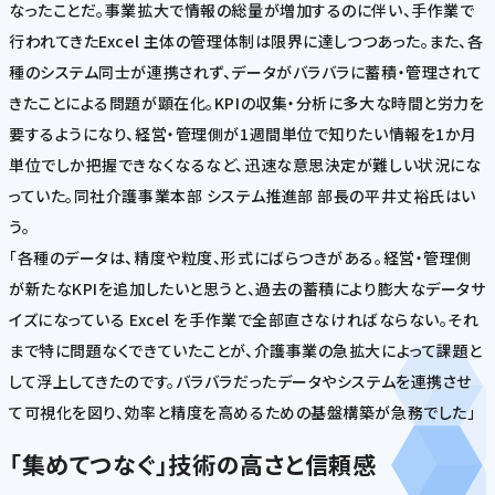
なったことだ。事業拡大で情報の総量が増加するのに伴い、手作業で
行われてきたExcel 主体の管理体制は限界に達しつつあった。また、各
種のシステム同士が連携されず、データがバラバラに蓄積・管理されて
きたことによる問題が顕在化。KPIの収集・分析に多大な時間と労力を
要するようになり、経営・管理側が1週間単位で知りたい情報を1か月
単位でしか把握できなくなるなど、迅速な意思決定が難しい状況にな
っていた。同社介護事業本部 システム推進部 部長の平井丈裕氏はい
う。
「各種のデータは、精度や粒度、形式にばらつきがある。経営・管理側
が新たなKPIを追加したいと思うと、過去の蓄積により膨大なデータサ
イズになっている Excel を手作業で全部直さなければならない。それ
まで特に問題なくできていたことが、介護事業の急拡大によって課題と
して浮上してきたのです。バラバラだったデータやシステムを連携させ
て可視化を図り、効率と精度を高めるための基盤構築が急務でした」
「集めてつなぐ」技術の高さと信頼感