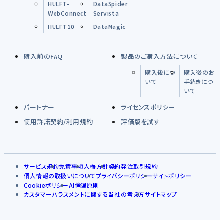
HULFT-
DataSpider
WebConnect
Servista
HULFT10
DataMagic
購入前のFAQ
製品のご購入方法について
購入後につ
購入後のお
いて
手続きにつ
いて
パートナー
ライセンスポリシー
使用許諾契約/利用規約
評価版を試す
サービス規約
免責事項
人権方針
契約発注取引規約
個人情報の取扱いについて
プライバシーポリシー
サイトポリシー
Cookieポリシー
AI倫理原則
カスタマーハラスメントに関する当社の考え方
サイトマップ