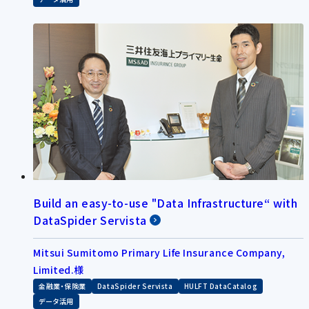
Build an easy-to-use "Data Infrastructure“ with
DataSpider Servista
Mitsui Sumitomo Primary Life Insurance Company,
Limited.様
金融業・保険業
DataSpider Servista
HULFT DataCatalog
データ活用