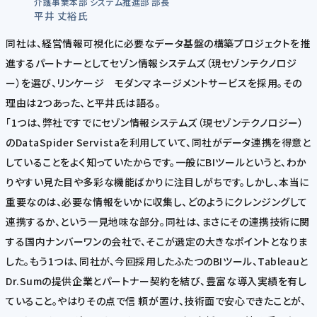
介護事業本部 システム推進部 部長
平井 丈裕氏
同社は、経営情報可視化に必要なデータ基盤の構築プロジェクトを推
進するパートナーとしてセゾン情報システムズ（現セゾンテクノロジ
ー）を選び、リンケージ モダンマネージメントサービスを採用。その
理由は2つあった、と平井氏は語る。
「1つは、弊社ですでにセゾン情報システムズ（現セゾンテクノロジー）
のDataSpider Servistaを利用していて、同社がデータ連携を得意と
していることをよく知っていたからです。一般にBIツールというと、わか
りやすい見た目や多彩な機能ばかりに注目しがちです。しかし、本当に
重要なのは、必要な情報をいかに収集し、どのようにクレンジングして
連携するか、という一見地味な部分。同社は、まさにその連携技術に関
する国内ナンバーワンの会社で、そこが選定の大きなポイントとなりま
した。もう1つは、同社が、今回採用したふたつのBIツール、Tableauと
Dr.Sumの提供企業とパートナー契約を結び、豊富な導入実績を有し
ていること。やはりその点で信 頼が置け、技術面で安心できたことが、