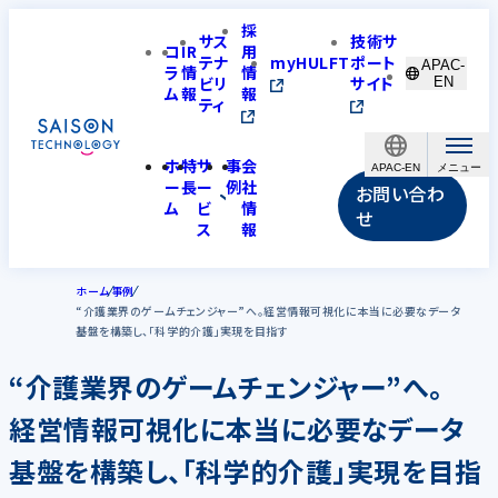
採
サス
技術サ
コ
IR
用
テナ
myHULFT
ポート
APAC-
ラ
情
情
ビリ
サイト
EN
ム
報
報
ティ
ホ
特
サ
事
会
APAC-EN
ー
長
ー
例
社
お問い合わ
ム
ビ
情
せ
ス
報
ホーム
事例
“介護業界のゲームチェンジャー”へ。経営情報可視化に本当に必要なデータ
基盤を構築し、「科学的介護」実現を目指す
“介護業界のゲームチェンジャー”へ。
経営情報可視化に本当に必要なデータ
基盤を構築し、「科学的介護」実現を目指