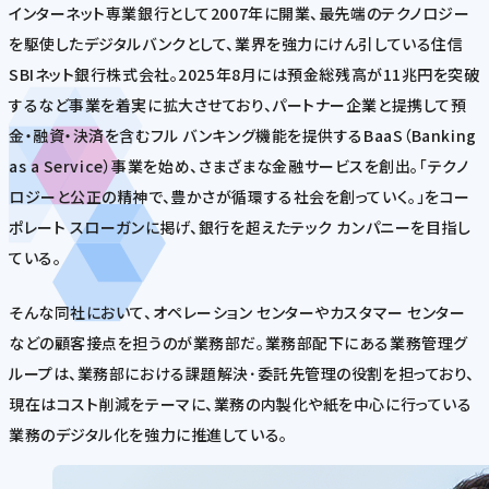
インターネット専業銀行として2007年に開業、最先端のテクノロジー
を駆使したデジタルバンクとして、業界を強力にけん引している住信
SBIネット銀行株式会社。2025年8月には預金総残高が11兆円を突破
するなど事業を着実に拡大させており、パートナー企業と提携して預
金・融資・決済を含むフル バンキング機能を提供するBaaS（Banking
as a Service）事業を始め、さまざまな金融サービスを創出。「テクノ
ロジーと公正の精神で、豊かさが循環する社会を創っていく。」をコー
ポレート スローガンに掲げ、銀行を超えたテック カンパニーを目指し
ている。
そんな同社において、オペレーション センターやカスタマー センター
などの顧客接点を担うのが業務部だ。業務部配下にある業務管理グ
ループは、業務部における課題解決･委託先管理の役割を担っており、
現在はコスト削減をテーマに、業務の内製化や紙を中心に行っている
業務のデジタル化を強力に推進している。