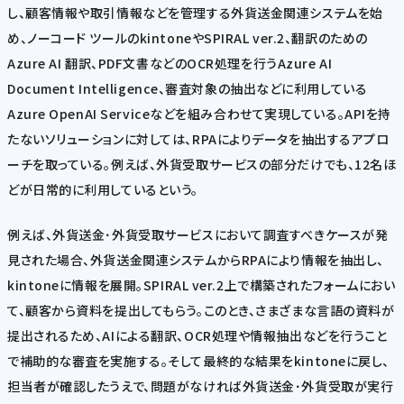
し、顧客情報や取引情報などを管理する外貨送金関連システムを始
め、ノーコード ツールのkintoneやSPIRAL ver.2、翻訳のための
Azure AI 翻訳、PDF文書などのOCR処理を行うAzure AI
Document Intelligence、審査対象の抽出などに利用している
Azure OpenAI Serviceなどを組み合わせて実現している。APIを持
たないソリューションに対しては、RPAによりデータを抽出するアプロ
ーチを取っている。例えば、外貨受取サービスの部分だけでも、12名ほ
どが日常的に利用しているという。
例えば、外貨送金･外貨受取サービスにおいて調査すべきケースが発
見された場合、外貨送金関連システムからRPAにより情報を抽出し、
kintoneに情報を展開。SPIRAL ver.2上で構築されたフォームにおい
て、顧客から資料を提出してもらう。このとき、さまざまな言語の資料が
提出されるため、AIによる翻訳、OCR処理や情報抽出などを行うこと
で補助的な審査を実施する。そして最終的な結果をkintoneに戻し、
担当者が確認したうえで、問題がなければ外貨送金･外貨受取が実行