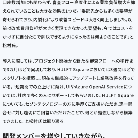
口座数増加にも関わらず、審査フロー高度化による業務負荷増大を抑
えられていることも大きな効果の1つだ。「委託先からも多くの要望が
寄せられており、内製化により改善スピードは大きく向上しました。以
前は改修費用負担が大きく実現できなかった要望も、今ではコストを
かけずに自分たちで解決できるようになったのは何よりのことです」と
松村氏。
導入に際しては、プロジェクト開始から新たな審査フローへの移行ま
で3カ月ほどで実現しており、HULFT Squareにおいては3週間ほどで
スクリプトを構築し、現在も継続的にアップデートし業務改善を行って
いる。「短期間での立上げに向け、UIやAzure OpenAI Serviceにつ
いては、社内で多くの人にサポートしてもらいました。HULFT Square
についても、セゾンテクノロジーの方に手厚くご支援いただき、逐一問
合せに対し適切にご回答いただけたことで、何とか勉強しながら構築
できました」と松村氏は振り返る。
開発メンバーを増やしていきながら、