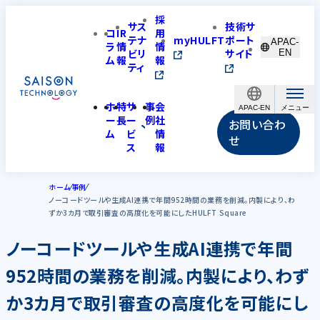
採
サス
技術サ
コ
IR
用
テナ
myHULFT
ポート
APAC-
ラ
情
情
ビリ
サイト
EN
ム
報
報
ティ
ホ
特
サ
事
会
APAC-EN
ー
長
ー
例
社
お問い合わ
ム
ビ
情
せ
ス
報
ホーム
事例
ノーコードツールや生成AI連携で年間952時間の業務を削減。内製により、わ
ずか3カ月で取引審査の高度化を可能にしたHULFT Square
ノーコードツールや生成AI連携で年間
952時間の業務を削減。内製により、わず
か3カ月で取引審査の高度化を可能にし