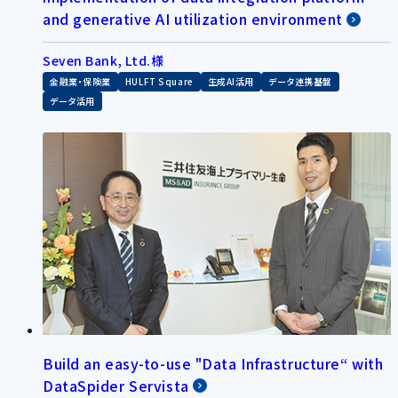
and generative AI utilization environment
Seven Bank, Ltd.様
金融業・保険業
HULFT Square
生成AI活用
データ連携基盤
データ活用
Build an easy-to-use "Data Infrastructure“ with
DataSpider Servista