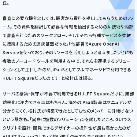
氏。
審査に必要な機能としては、顧客から資料を提出してもらうためのフォ
ーム、その資料を翻訳して必要な情報を抽出するためのAI技術や内部
で審査を行うためのワークフロー、そしてそれら各種サービスを柔軟
に接続するための連携基盤だった。「他部署でAzure OpenAI
Serviceを使っており、そのリソースを活用しようと考えました。他にも
複数のノーコード ツールを利用する中で、それらを連携するソリュー
ションとして注目したのが、iPaaSとしてフル マネージドで利用できる
HULFT Squareだったのです」と松村氏は語る。
サーバの構築・保守が不要で利用できるHULFT Squareだけに、業務
効率化に注力できる点はもちろん、海外のiPaaS製品はマニュアルが
分かりにくく、松村氏が構築できたとしても他のメンバーに引継げない
という懸念も。「実際に複数のソリューションを試したところ、GUIでス
クリプトを設計･開発できるデザイナーの操作性が最も高かったのが
HULFT Squareでした」と使い勝手の面でも高く評価したという。