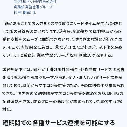
住信SBIネット銀行株式会社
業務部 業務管理グループ
松村 剛哉 氏
「紙があることでお客さまとのやり取りにリード タイムが生じ、証跡と
して紙の保管も必要となります。災害時、紙の業務では他拠点からの
業務支援をスムーズに開始できないなど、さまざまな課題が出てきま
す。そこで、内製開発に着目し、業務プロセス全体のデジタル化を進め
ています」と業務部 業務管理グループ 松村 剛哉氏は説明する。
業務部配下には、同社が手掛ける外貨送金･外貨受取サービスの審査
を担う外為送金事務グループがある。個人・法人問わずサービスを展
開しており、以前からマネロン等対策のため、その体制強化が求められ
てきた。「国内外の金融機関がマネロン等対策を進めており、取引時の
証跡確認を含め、審査フローの高度化が求められていたのです」と松
村氏。
短期間での各種サービス連携を可能にする