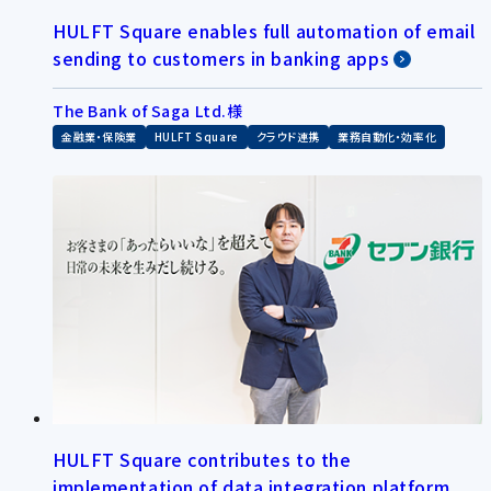
HULFT Square enables full automation of email
sending to customers in banking apps
The Bank of Saga Ltd.様
金融業・保険業
HULFT Square
クラウド連携
業務自動化・効率化
HULFT Square contributes to the
implementation of data integration platform