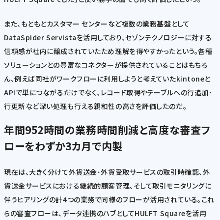
また、もともとカスタマー センターなど複数の業務基盤として
DataSpider Servistaを活用しており、セゾンテクノロジーに対する
信頼感が社内に醸成されていたため理解を得やすかったという。各種
ソリューションとの豊富なコネクターが提供されていることはもちろ
ん、例えば同社がワークフローに利用しようと考えていたkintoneと
APIで単につながるだけでなく、レコード取得やテーブルへの行追加･
行更新など深い処理も行える親和性の高さを評価したのだ。
年間952時間の業務時間削減と高度な審査フ
ローをわずか3カ月で内製
現在は、大きく分けて外貨送金･外貨受取サービスの取引時確認、外
貨送金サービスにおける継続的顧客管理、そして取引モニタリングに
伴うヒアリングの計4つの業務で同様のフローが活用されている。これ
らの審査フローは、データ連携のハブとしてHULFT Squareを活用